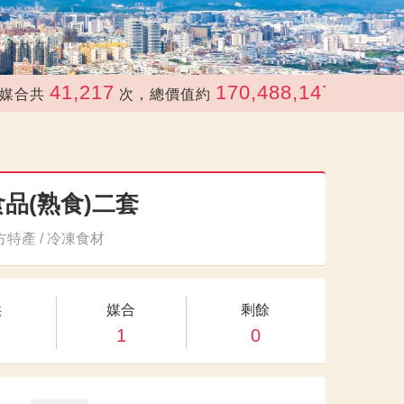
41,217
170,488,147
次，總價值約
元
品(熟食)二套
特產 / 冷凍食材
供
媒合
剩餘
1
0