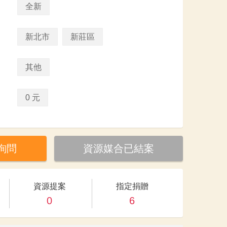
全新
新北市
新莊區
其他
0 元
詢問
資源媒合已結案
資源提案
指定捐贈
0
6