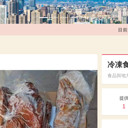
目前媒合共
冷凍食
食品與地方
提
1