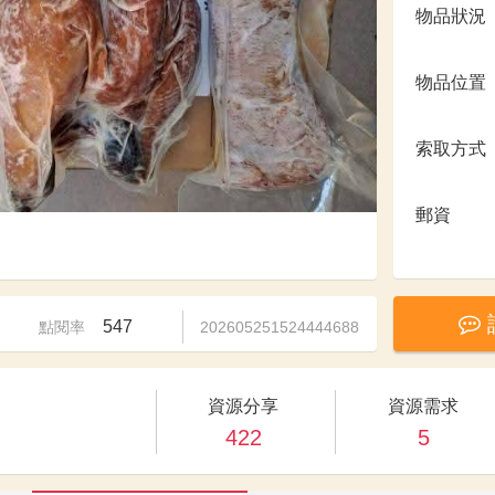
物品狀況
物品位置
索取方式
郵資
547
點閱率
202605251524444688
資源分享
資源需求
422
5