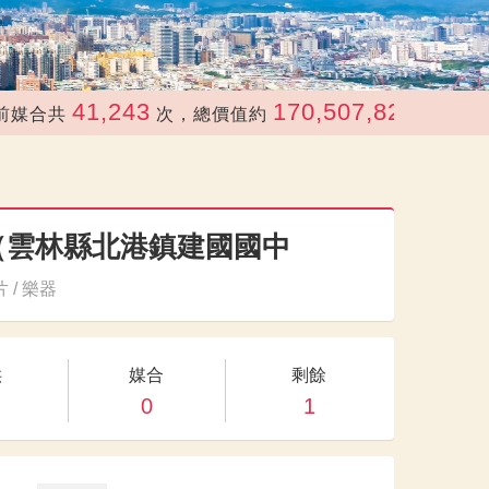
41,243
170,507,822
共
次，總價值約
元
（雲林縣北港鎮建國國中
 / 樂器
供
媒合
剩餘
0
1