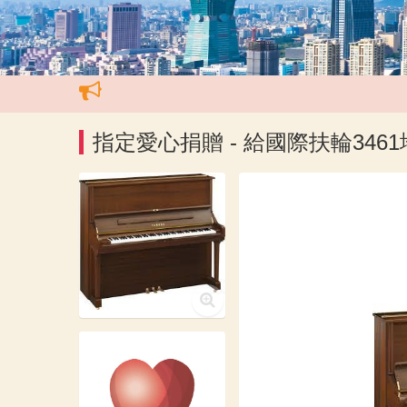
指定愛心捐贈 - 給國際扶輪346