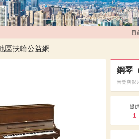
目前媒合
1地區扶輪公益網
鋼琴
音樂與影片
提
1