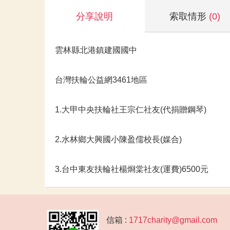
分享說明
索取情形
(0)
雲林縣北港鎮建國國中
台灣扶輪公益網3461地區
1.大甲中央扶輪社王宗仁社友(代捐贈鋼琴)
2.水林鄉大興國小陳盈儒校長(媒合)
3.台中東友扶輪社楊烱棠社友(運費)6500元
信箱 :
1717charity@gmail.com