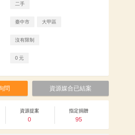
二手
臺中市
大甲區
沒有限制
0 元
詢問
資源媒合已結案
資源提案
指定捐贈
0
95