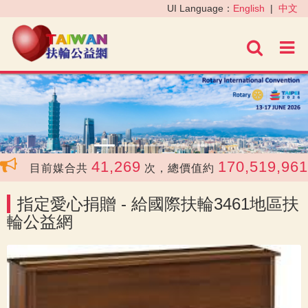
‹
›
UI Language：
English
|
中文
進階
41,269
170,519,961
目前媒合共
次，總價值約
指定愛心捐贈 - 給國際扶輪3461地區扶
輪公益網