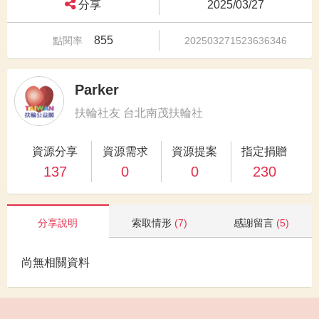
分享
2025/03/27
855
點閱率
202503271523636346
Parker
扶輪社友 台北南茂扶輪社
資源分享
資源需求
資源提案
指定捐贈
137
0
0
230
分享說明
索取情形
(7)
感謝留言
(5)
尚無相關資料