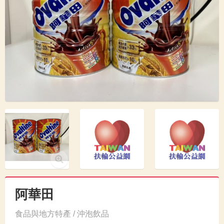
阿華田
食品與地方特產 / 沖泡飲品